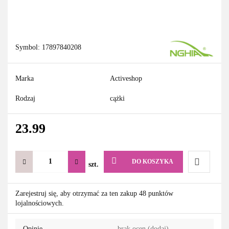
Symbol:
17897840208
Marka
Activeshop
Rodzaj
cążki
23.99
DO KOSZYKA
szt.
Do
Zarejestruj się, aby otrzymać za ten zakup 48 punktów
lojalnościowych.
przechowa
Opinie
brak ocen
(dodaj)