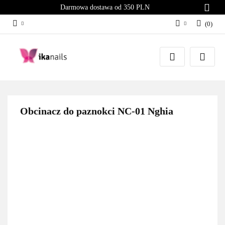
Darmowa dostawa od 350 PLN
(
0
)
Zaloguj się
Załóż konto
Dodaj zgłoszenie
Zgody cookies
Obcinacz do paznokci NC-01 Nghia