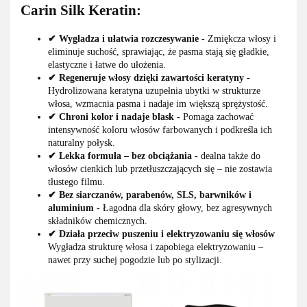
Carin Silk Keratin:
✔ Wygładza i ułatwia rozczesywanie -
Zmiękcza włosy i
eliminuje suchość, sprawiając, że pasma stają się gładkie,
elastyczne i łatwe do ułożenia.
✔ Regeneruje włosy dzięki zawartości keratyny -
Hydrolizowana keratyna uzupełnia ubytki w strukturze
włosa, wzmacnia pasma i nadaje im większą sprężystość.
✔ Chroni kolor i nadaje blask -
Pomaga zachować
intensywność koloru włosów farbowanych i podkreśla ich
naturalny połysk.
✔ Lekka formuła – bez obciążania -
dealna także do
włosów cienkich lub przetłuszczających się – nie zostawia
tłustego filmu.
✔ Bez siarczanów, parabenów, SLS, barwników i
aluminium -
Łagodna dla skóry głowy, bez agresywnych
składników chemicznych.
✔ Działa przeciw puszeniu i elektryzowaniu się włosów
Wygładza strukturę włosa i zapobiega elektryzowaniu –
nawet przy suchej pogodzie lub po stylizacji.