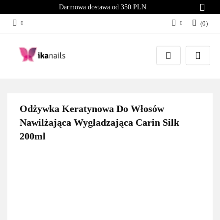
Darmowa dostawa od 350 PLN
(
0
)
Zaloguj się
Załóż konto
Dodaj zgłoszenie
Zgody cookies
Odżywka Keratynowa Do Włosów
Nawilżająca Wygładzająca Carin Silk
200ml