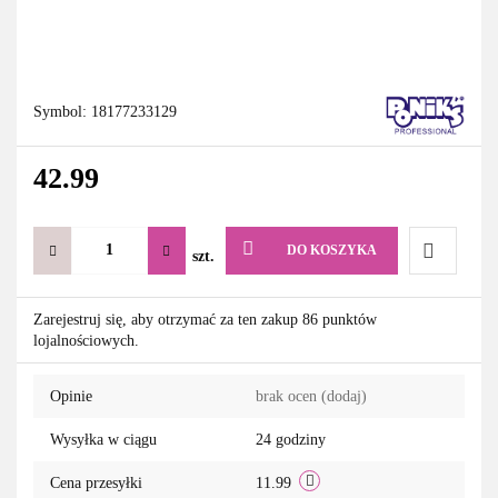
Symbol:
18177233129
42.99
DO KOSZYKA
szt.
Do
Zarejestruj się, aby otrzymać za ten zakup 86 punktów
lojalnościowych.
przechowa
Opinie
brak ocen
(dodaj)
Wysyłka w ciągu
24 godziny
Cena przesyłki
11.99