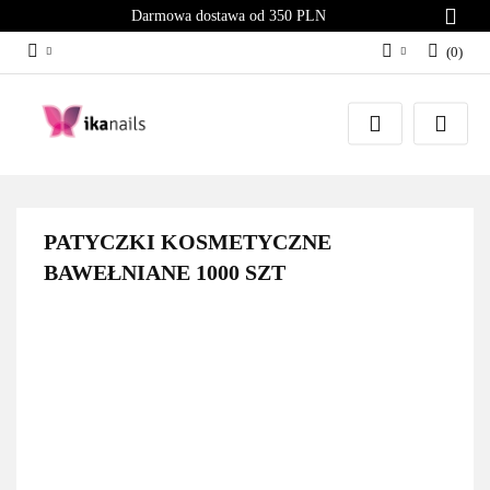
Darmowa dostawa od 350 PLN
(
0
)
Zaloguj się
Załóż konto
Dodaj zgłoszenie
Zgody cookies
PATYCZKI KOSMETYCZNE
BAWEŁNIANE 1000 SZT