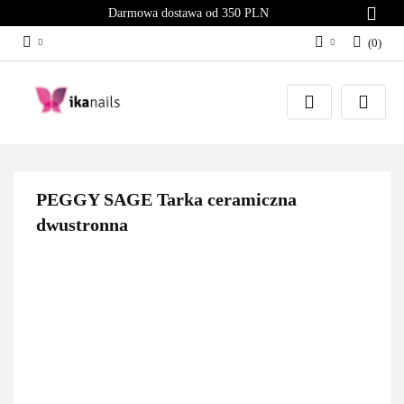
Darmowa dostawa od 350 PLN
(
0
)
Zaloguj się
Załóż konto
Dodaj zgłoszenie
Zgody cookies
PEGGY SAGE Tarka ceramiczna
dwustronna