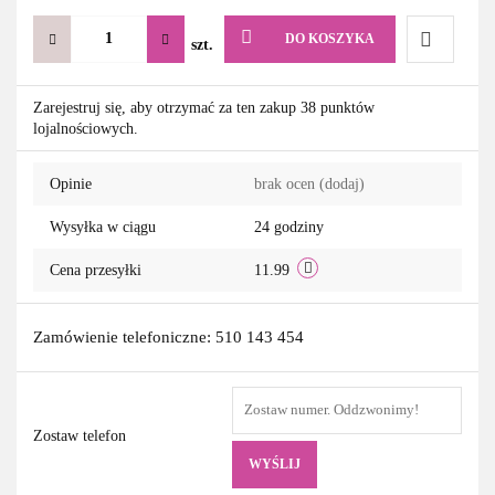
DO KOSZYKA
szt.
Do
Zarejestruj się, aby otrzymać za ten zakup 38 punktów
lojalnościowych.
przechowa
Opinie
brak ocen
(dodaj)
Wysyłka w ciągu
24 godziny
Cena przesyłki
11.99
Zamówienie telefoniczne: 510 143 454
Zostaw telefon
WYŚLIJ