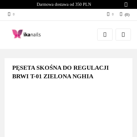
Darmowa dostawa od 350 PLN
(
0
)
Zaloguj się
Załóż konto
Dodaj zgłoszenie
Zgody cookies
PĘSETA SKOŚNA DO REGULACJI
BRWI T-01 ZIELONA NGHIA