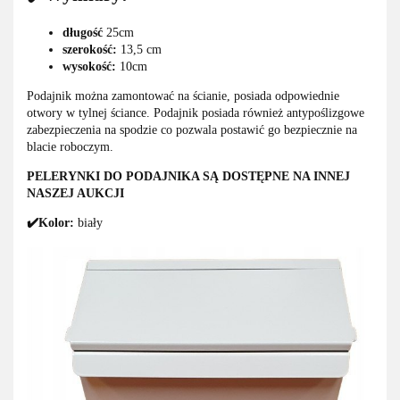
długość
25cm
szerokość:
13,5 cm
wysokość:
10cm
Podajnik można zamontować na ścianie, posiada odpowiednie
otwory w tylnej ściance. Podajnik posiada również antypoślizgowe
zabezpieczenia na spodzie co pozwala postawić go bezpiecznie na
blacie roboczym.
PELERYNKI DO PODAJNIKA SĄ DOSTĘPNE NA INNEJ
NASZEJ AUKCJI
✔️Kolor:
biały