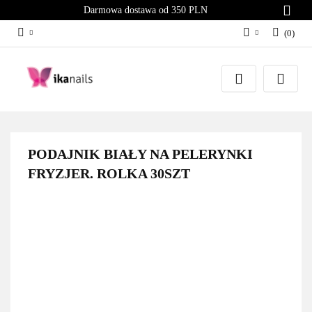
Darmowa dostawa od 350 PLN
(
0
)
Zaloguj się
Załóż konto
Dodaj zgłoszenie
Zgody cookies
PODAJNIK BIAŁY NA PELERYNKI
FRYZJER. ROLKA 30SZT