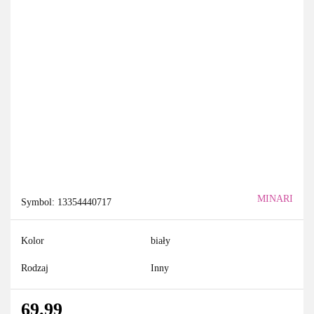
MINARI
Symbol:
13354440717
Kolor
biały
Rodzaj
Inny
69.99