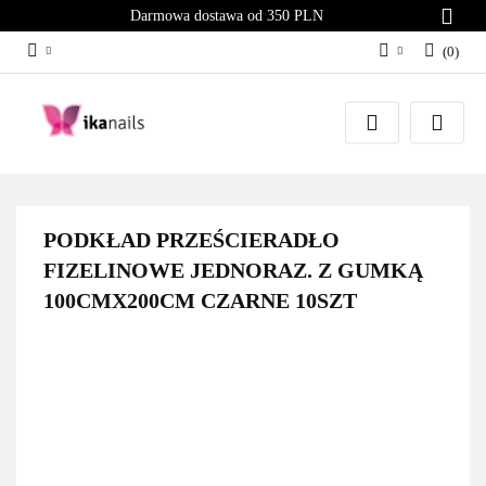
Darmowa dostawa od 350 PLN
(
0
)
Zaloguj się
Załóż konto
Dodaj zgłoszenie
Zgody cookies
PODKŁAD PRZEŚCIERADŁO
FIZELINOWE JEDNORAZ. Z GUMKĄ
100CMX200CM CZARNE 10SZT