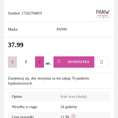
Symbol:
17262704819
Marka
PANW
37.99
DO KOSZYKA
szt.
Do
Zarejestruj się, aby otrzymać za ten zakup 76 punktów
lojalnościowych.
przechowa
Opinie
brak ocen
(dodaj)
Wysyłka w ciągu
24 godziny
Cena przesyłki
11.99