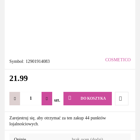
COSMETICO
Symbol:
12901914083
21.99
DO KOSZYKA
szt.
Do
Zarejestruj się, aby otrzymać za ten zakup 44 punktów
lojalnościowych.
przechowa
Opinie
brak ocen
(dodaj)