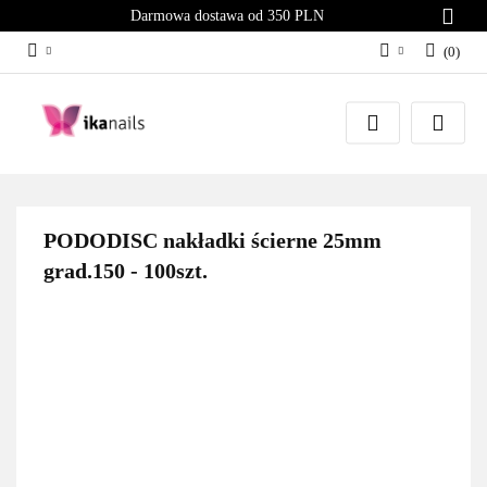
Darmowa dostawa od 350 PLN
(
0
)
Zaloguj się
Załóż konto
Dodaj zgłoszenie
Zgody cookies
PODODISC nakładki ścierne 25mm
grad.150 - 100szt.