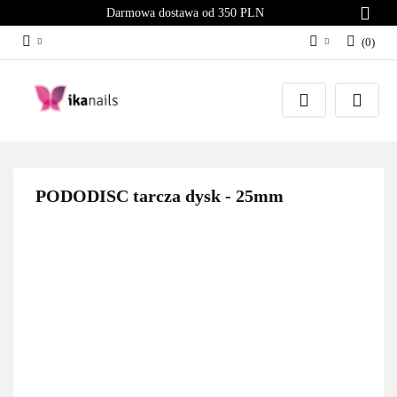
Darmowa dostawa od 350 PLN
(
0
)
Zaloguj się
Załóż konto
Dodaj zgłoszenie
Zgody cookies
PODODISC tarcza dysk - 25mm