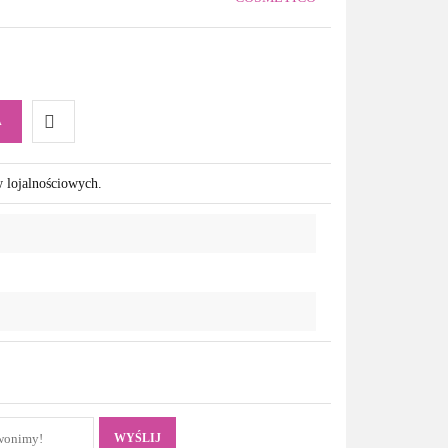
A
Do
w lojalnościowych.
przechowalni
WYŚLIJ