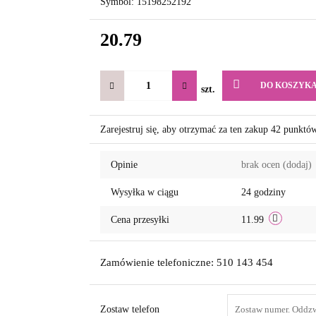
Symbol:
15198252192
20.79
DO KOSZYK
szt.
Zarejestruj się, aby otrzymać za ten zakup 42 punktó
Opinie
brak ocen
(dodaj)
Wysyłka w ciągu
24 godziny
Cena przesyłki
11.99
Zamówienie telefoniczne: 510 143 454
Zostaw telefon