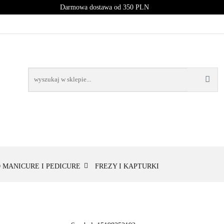
Darmowa dostawa od 350 PLN
PROMOCJE
NOWOŚCI
BESTSELLERY
BLOG
NOWOŚCI
BESTSELLERY
 MANICURE I PEDICURE
FREZY I KAPTURKI