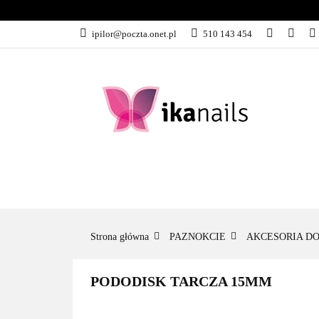
KATEGORIE
ipilor@poczta.onet.pl
510 143 454
KATEGORIE
PROMOCJE
Strona główna
PAZNOKCIE
AKCESORIA DO
PODODISK TARCZA 15MM