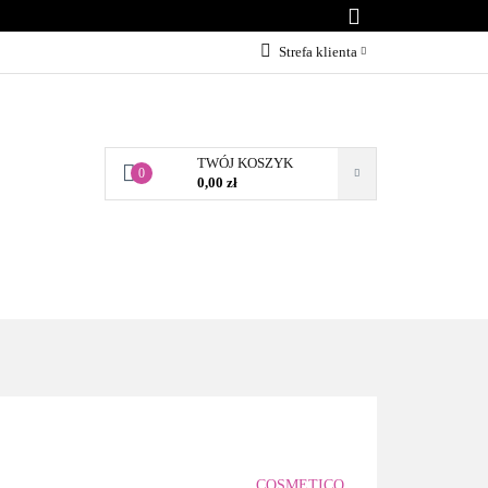
KONTAKT
Strefa klienta
Zaloguj się
Załóż konto
TWÓJ KOSZYK
Dodaj zgłoszenie
0
0,00 zł
Zgody cookies
BLOG
KONTAKT
COSMETICO