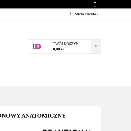
KONTAKT
Strefa klienta
Zaloguj się
Załóż konto
TWÓJ KOSZYK
Dodaj zgłoszenie
0
0,00 zł
Zgody cookies
BLOG
KONTAKT
ONOWY ANATOMICZNY