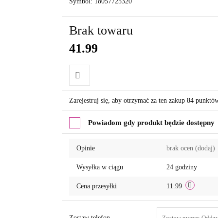
Symbol:
18057725320
Brak towaru
41.99
Do
Zarejestruj się, aby otrzymać za ten zakup 84 punktó
przechowalni
Powiadom gdy produkt będzie dostępny
Opinie
brak ocen
(dodaj)
Wysyłka w ciągu
24 godziny
Cena przesyłki
11.99
Zostaw telefon