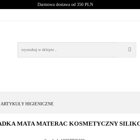
Darmowa dostawa od 350 PLN
PROMOCJE
NOWOŚCI
BESTSELLERY
BLOG
NOWOŚCI
BESTSELLERY
ARTYKUŁY HIGIENICZNE
DKA MATA MATERAC KOSMETYCZNY SILIK