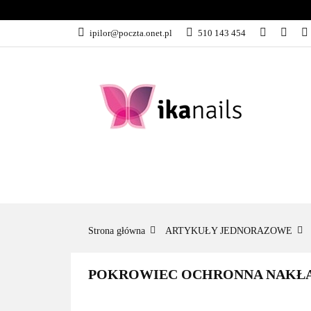
KATEGORIE
ipilor@poczta.onet.pl
510 143 454
KATEGORIE
PROMOCJE
Strona główna
ARTYKUŁY JEDNORAZOWE
POKROWIEC OCHRONNA NAKŁA