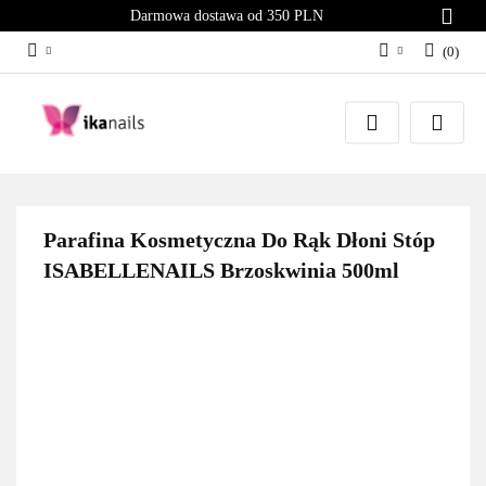
Darmowa dostawa od 350 PLN
(
0
)
Zaloguj się
Załóż konto
Dodaj zgłoszenie
Zgody cookies
Parafina Kosmetyczna Do Rąk Dłoni Stóp
ISABELLENAILS Brzoskwinia 500ml