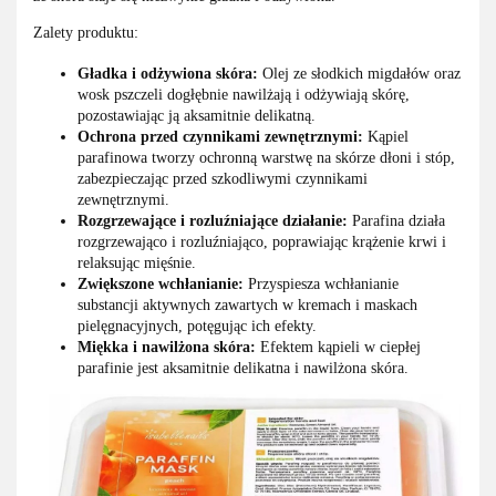
Zalety produktu:
Gładka i odżywiona skóra:
Olej ze słodkich migdałów oraz
wosk pszczeli dogłębnie nawilżają i odżywiają skórę,
pozostawiając ją aksamitnie delikatną.
Ochrona przed czynnikami zewnętrznymi:
Kąpiel
parafinowa tworzy ochronną warstwę na skórze dłoni i stóp,
zabezpieczając przed szkodliwymi czynnikami
zewnętrznymi.
Rozgrzewające i rozluźniające działanie:
Parafina działa
rozgrzewająco i rozluźniająco, poprawiając krążenie krwi i
relaksując mięśnie.
Zwiększone wchłanianie:
Przyspiesza wchłanianie
substancji aktywnych zawartych w kremach i maskach
pielęgnacyjnych, potęgując ich efekty.
Miękka i nawilżona skóra:
Efektem kąpieli w ciepłej
parafinie jest aksamitnie delikatna i nawilżona skóra.