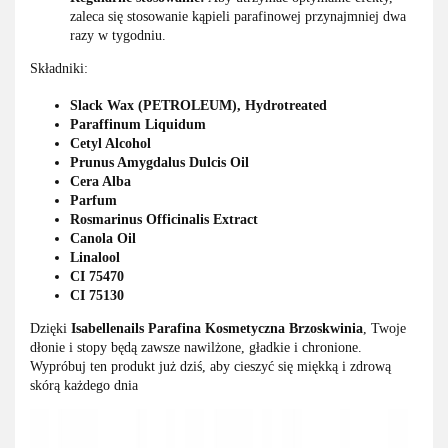
zaleca się stosowanie kąpieli parafinowej przynajmniej dwa
razy w tygodniu.
Składniki:
Slack Wax (PETROLEUM), Hydrotreated
Paraffinum Liquidum
Cetyl Alcohol
Prunus Amygdalus Dulcis Oil
Cera Alba
Parfum
Rosmarinus Officinalis Extract
Canola Oil
Linalool
CI 75470
CI 75130
Dzięki
Isabellenails Parafina Kosmetyczna Brzoskwinia
, Twoje
dłonie i stopy będą zawsze nawilżone, gładkie i chronione.
Wypróbuj ten produkt już dziś, aby cieszyć się miękką i zdrową
skórą każdego dnia