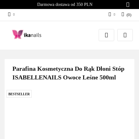
Darmowa dostawa od 350 PLN
(
0
)
Zaloguj się
Załóż konto
Dodaj zgłoszenie
Zgody cookies
Parafina Kosmetyczna Do Rąk Dłoni Stóp
ISABELLENAILS Owoce Leśne 500ml
BESTSELLER