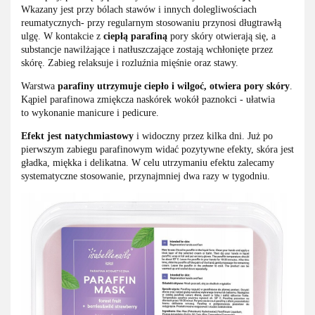
Wkazany jest przy bólach stawów i innych dolegliwościach
reumatycznych- przy regularnym stosowaniu przynosi długtrawłą
ulgę. W kontakcie z
ciepłą parafiną
pory skóry otwierają się, a
substancje nawilżające i natłuszczające zostają wchłonięte przez
skórę. Zabieg relaksuje i rozluźnia mięśnie oraz stawy.
Warstwa
parafiny utrzymuje ciepło i wilgoć, otwiera pory skóry
.
Kąpiel parafinowa zmiękcza naskórek wokół paznokci - ułatwia
to wykonanie manicure i pedicure.
Efekt jest natychmiastowy
i widoczny przez kilka dni. Już po
pierwszym zabiegu parafinowym widać pozytywne efekty, skóra jest
gładka, miękka i delikatna. W celu utrzymaniu efektu zalecamy
systematyczne stosowanie, przynajmniej dwa razy w tygodniu.