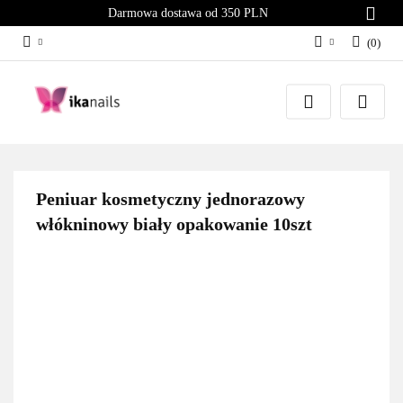
Darmowa dostawa od 350 PLN
(
0
)
Zaloguj się
Załóż konto
Dodaj zgłoszenie
Zgody cookies
Peniuar kosmetyczny jednorazowy
włókninowy biały opakowanie 10szt