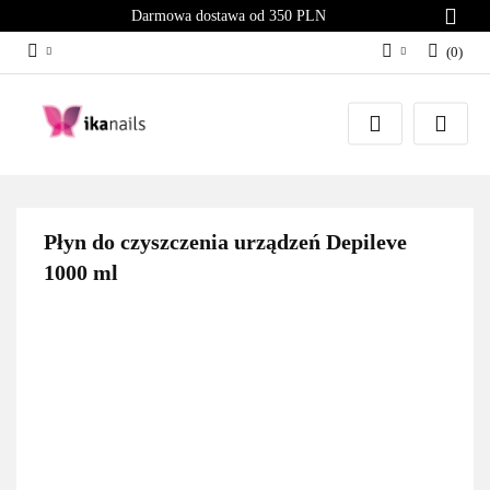
Darmowa dostawa od 350 PLN
(
0
)
Zaloguj się
Załóż konto
Dodaj zgłoszenie
Zgody cookies
Płyn do czyszczenia urządzeń Depileve
1000 ml