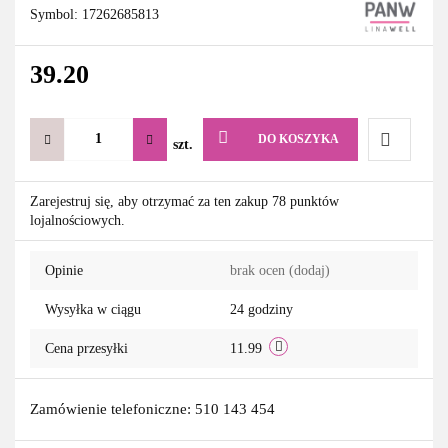
Symbol:
17262685813
39.20
DO KOSZYKA
szt.
Do
Zarejestruj się, aby otrzymać za ten zakup 78 punktów
lojalnościowych.
przechowa
Opinie
brak ocen
(dodaj)
Wysyłka w ciągu
24 godziny
Cena przesyłki
11.99
Zamówienie telefoniczne: 510 143 454