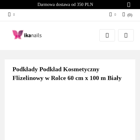
Darmowa dostawa od 350 PLN
(
0
)
Zaloguj się
Załóż konto
Dodaj zgłoszenie
Zgody cookies
Podkłady Podkład Kosmetyczny
Flizelinowy w Rolce 60 cm x 100 m Biały