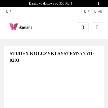
Darmowa dostawa od 350 PLN
(
0
)
Zaloguj się
Załóż konto
Dodaj zgłoszenie
Zgody cookies
STUDEX KOLCZYKI SYSTEM75 7511-
0203