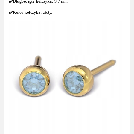
✔️Długość igły kolczyka:
9,7 mm,
✔️Kolor kolczyka:
złoty.