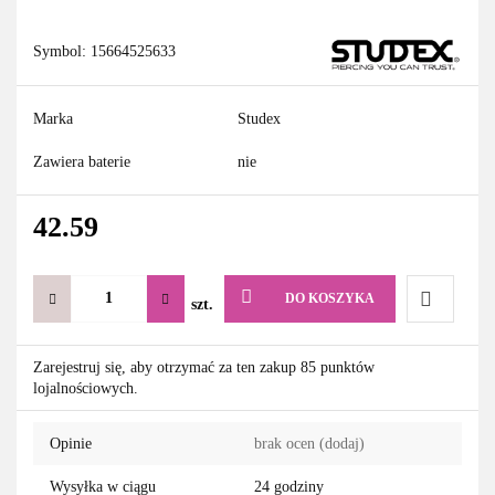
Symbol:
15664525633
Marka
Studex
Zawiera baterie
nie
42.59
DO KOSZYKA
szt.
Do
Zarejestruj się, aby otrzymać za ten zakup 85 punktów
lojalnościowych.
przechowa
Opinie
brak ocen
(dodaj)
Wysyłka w ciągu
24 godziny