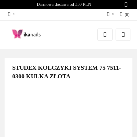
Darmowa dostawa od 350 PLN
(
0
)
Zaloguj się
Załóż konto
Dodaj zgłoszenie
Zgody cookies
STUDEX KOLCZYKI SYSTEM 75 7511-
0300 KULKA ZŁOTA