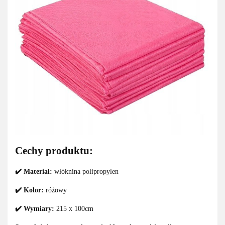
Cechy produktu:
✔️ Materiał:
włóknina polipropylen
✔️ Kolor:
różowy
✔️ Wymiary:
215 x 100cm