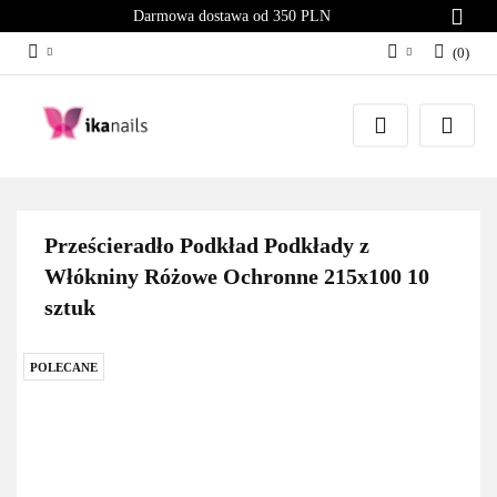
Darmowa dostawa od 350 PLN
(
0
)
Zaloguj się
Załóż konto
Dodaj zgłoszenie
Zgody cookies
Prześcieradło Podkład Podkłady z
Włókniny Różowe Ochronne 215x100 10
sztuk
POLECANE