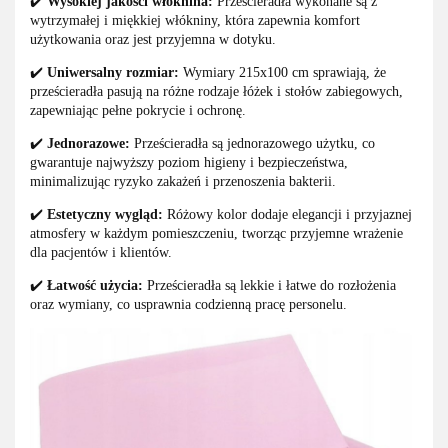
✔️
Wysokiej jakości włóknina:
Prześcieradła wykonane są z
wytrzymałej i miękkiej włókniny, która zapewnia komfort
użytkowania oraz jest przyjemna w dotyku.
✔️
Uniwersalny rozmiar:
Wymiary 215x100 cm sprawiają, że
prześcieradła pasują na różne rodzaje łóżek i stołów zabiegowych,
zapewniając pełne pokrycie i ochronę.
✔️
Jednorazowe:
Prześcieradła są jednorazowego użytku, co
gwarantuje najwyższy poziom higieny i bezpieczeństwa,
minimalizując ryzyko zakażeń i przenoszenia bakterii.
✔️
Estetyczny wygląd:
Różowy kolor dodaje elegancji i przyjaznej
atmosfery w każdym pomieszczeniu, tworząc przyjemne wrażenie
dla pacjentów i klientów.
✔️
Łatwość użycia:
Prześcieradła są lekkie i łatwe do rozłożenia
oraz wymiany, co usprawnia codzienną pracę personelu.