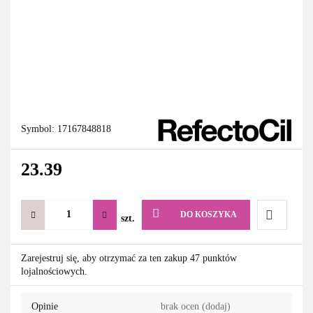
Symbol:
17167848818
23.39
DO KOSZYKA
szt.
Do
Zarejestruj się, aby otrzymać za ten zakup 47 punktów
lojalnościowych.
przechowa
Opinie
brak ocen
(dodaj)