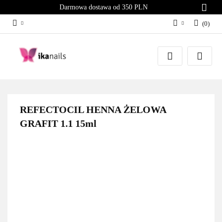
Darmowa dostawa od 350 PLN
(
0
)
Zaloguj się
Załóż konto
Dodaj zgłoszenie
Zgody cookies
REFECTOCIL HENNA ŻELOWA
GRAFIT 1.1 15ml