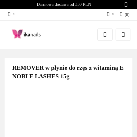
Darmowa dostawa od 350 PLN
(
0
)
Zaloguj się
Załóż konto
Dodaj zgłoszenie
Zgody cookies
REMOVER w płynie do rzęs z witaminą E
NOBLE LASHES 15g