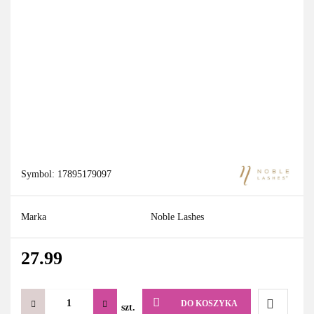
Symbol:
17895179097
Marka
Noble Lashes
27.99
DO KOSZYKA
szt.