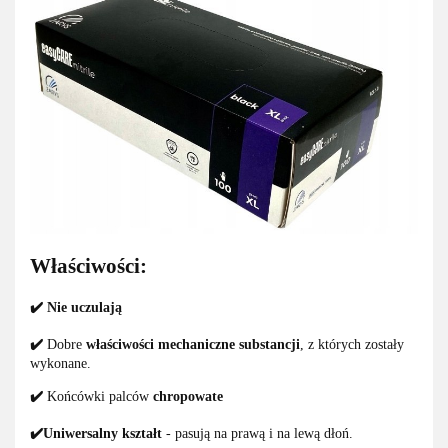
Właściwości:
✔️ Nie uczulają
✔️
Dobre
właściwości mechaniczne substancji
, z których zostały
wykonane.
✔️
Końcówki palców
chropowate
✔️Uniwersalny kształt
- pasują na prawą i na lewą dłoń.