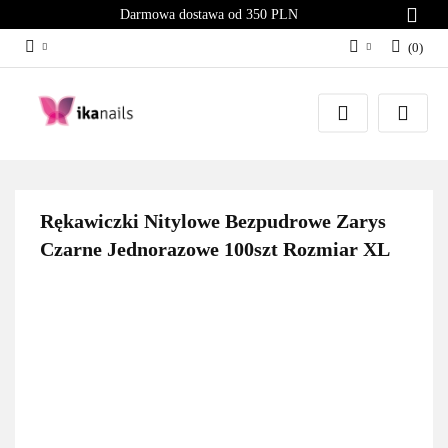
Darmowa dostawa od 350 PLN
(
0
)
Zaloguj się
Załóż konto
Dodaj zgłoszenie
Zgody cookies
Rękawiczki Nitylowe Bezpudrowe Zarys
Czarne Jednorazowe 100szt Rozmiar XL