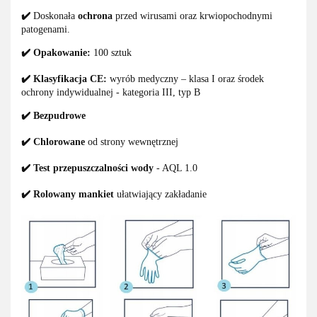
✔️
Doskonała
ochrona
przed wirusami oraz krwiopochodnymi
patogenami.
✔️ Opakowanie:
100 sztuk
✔️ Klasyfikacja CE:
wyrób medyczny – klasa I oraz środek
ochrony indywidualnej - kategoria III, typ B
✔️ Bezpudrowe
✔️ Chlorowane
od strony wewnętrznej
✔️ Test przepuszczalności wody
- AQL 1.0
✔️ Rolowany mankiet
ułatwiający zakładanie