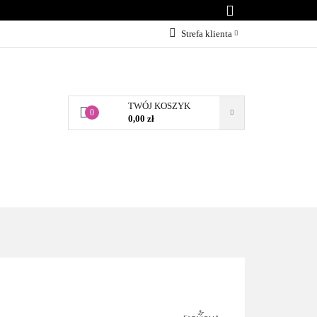
KONTAKT
Strefa klienta
Zaloguj się
Załóż konto
TWÓJ KOSZYK
Dodaj zgłoszenie
0
0,00 zł
Zgody cookies
BLOG
KONTAKT