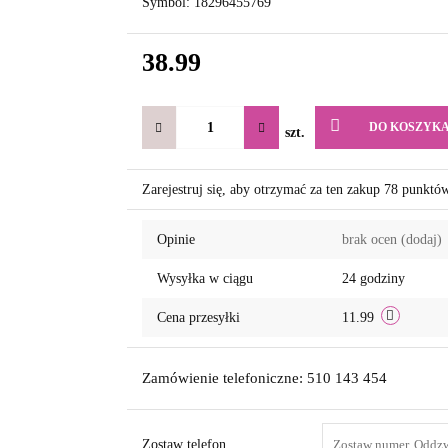
Symbol:
18296455769
38.99
DO KOSZYK
szt.
Zarejestruj się, aby otrzymać za ten zakup 78 punktó
Opinie
brak ocen
(dodaj)
Wysyłka w ciągu
24 godziny
Cena przesyłki
11.99
Zamówienie telefoniczne: 510 143 454
Zostaw telefon