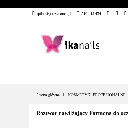
KATEGORIE
ipilor@poczta.onet.pl
510 143 454
KATEGORIE
PROMOCJE
Strona główna
KOSMETYKI PROFESJONALNE
Roztwór nawilżający Farmona do oc