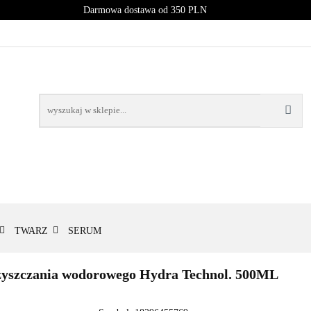
Darmowa dostawa od 350 PLN
PROMOCJE
NOWOŚCI
BESTSELLERY
BLOG
NOWOŚCI
BESTSELLERY
TWARZ
SERUM
zyszczania wodorowego Hydra Technol. 500ML