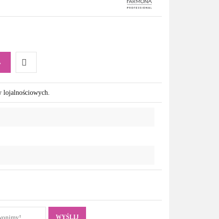
A
Do
w lojalnościowych.
przechowalni
WYŚLIJ