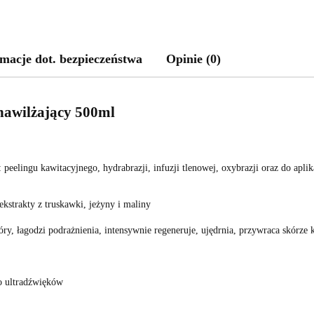
macje dot. bezpieczeństwa
Opinie (0)
nawilżający 500ml
 peelingu kawitacyjnego, hydrabrazji, infuzji tlenowej, oxybrazji oraz do apl
kstrakty z truskawki, jeżyny i maliny
ry, łagodzi podrażnienia, intensywnie regeneruje, ujędrnia, przywraca skórze 
ko ultradźwięków