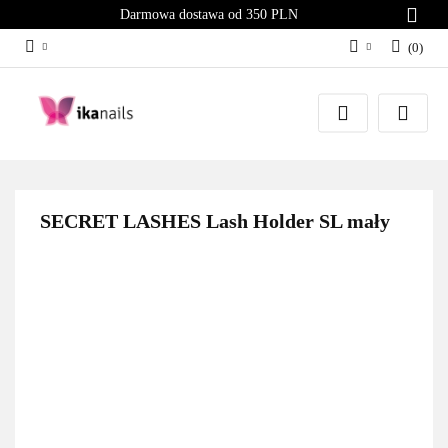
Darmowa dostawa od 350 PLN
(
0
)
Zaloguj się
Załóż konto
Dodaj zgłoszenie
Zgody cookies
SECRET LASHES Lash Holder SL mały