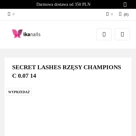
Darmowa dostawa od 350 PLN
(
0
)
Zaloguj się
Załóż konto
Dodaj zgłoszenie
Zgody cookies
SECRET LASHES RZĘSY CHAMPIONS
C 0.07 14
WYPRZEDAŻ