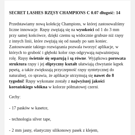
SECRET LASHES RZĘSY CHAMPIONS C 0.07 długość: 14
Przedstawiamy nową kolekcję Champions, w której zastosowaliśmy
liczne innowacje. Rzęsy zwężają się na
wysokości
od 1 do 3 mm
przy samej końcówce, dzięki czemu są widocznie grubsze niż rzęsy
z innych linii, które zwężają się od nasady po sam koniec.
Zastosowanie takiego rozwiązania pozwala tworzyć aplikacje, w
których to grubość i głęboki kolor rzęs odgrywają najważniejszą
rolę. Rzęsy
świetnie się separują i są równe
. Wyjątkowa
porowata
struktura
rzęsy i jej
eliptyczny kształt
ułatwiają chwytanie kępek
pęsetą, a także zwiększają przyczepność rzęsy syntetycznej do
naturalnej, co sprawia, że aplikacje utrzymują się
nawet do 8
tygodni!
Rzęsy wykonane zostały z
najwyższej jakości
koreańskiego włókna
w kolorze półmatowej czerni.
Cechy:
- 17 pasków w kasetce,
- technologia silver tape,
- 2 mm jasny, elastyczny silikonowy pasek z klejem,