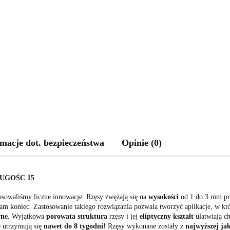
macje dot. bezpieczeństwa
Opinie (0)
ŁUGOŚC 15
sowaliśmy liczne innowacje. Rzęsy zwężają się na
wysokości
od 1 do 3 mm prz
o sam koniec. Zastosowanie takiego rozwiązania pozwala tworzyć aplikacje, w kt
wne
. Wyjątkowa
porowata struktura
rzęsy i jej
eliptyczny kształt
ułatwiają ch
e utrzymują się
nawet do 8 tygodni!
Rzęsy wykonane zostały z
najwyższej ja