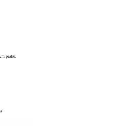
dym pasku,
sy.