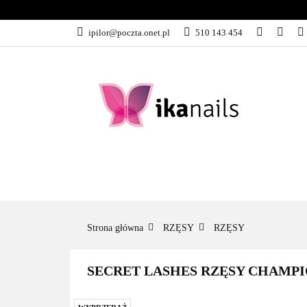
KATEGORIE
ipilor@poczta.onet.pl
510 143 454
KATEGORIE
PROMOCJE
Strona główna
RZĘSY
RZĘSY
SECRET LASHES RZĘSY CHAMPIO