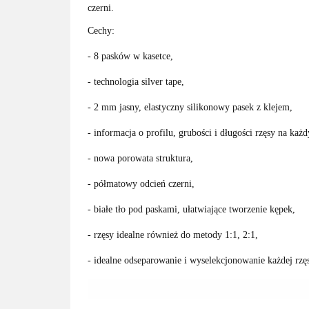
czerni.
Cechy:
- 8 pasków w kasetce,
- technologia silver tape,
- 2 mm jasny, elastyczny silikonowy pasek z klejem,
- informacja o profilu, grubości i długości rzęsy na każ
- nowa porowata struktura,
- półmatowy odcień czerni,
- białe tło pod paskami, ułatwiające tworzenie kępek,
- rzęsy idealne również do metody 1:1, 2:1,
- idealne odseparowanie i wyselekcjonowanie każdej rzę