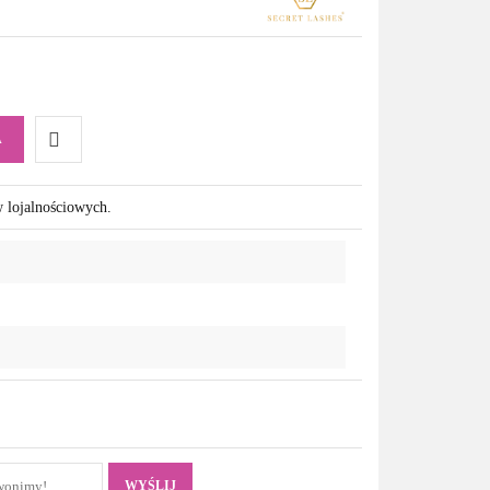
A
Do
w lojalnościowych.
przechowalni
WYŚLIJ