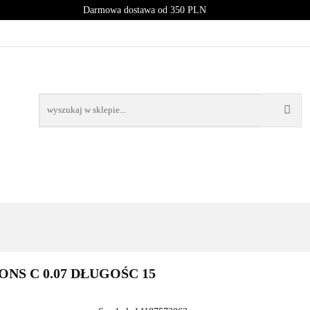
Darmowa dostawa od 350 PLN
PROMOCJE
NOWOŚCI
BESTSELLERY
BLOG
NOWOŚCI
BESTSELLERY
NS C 0.07 DŁUGOŚC 15