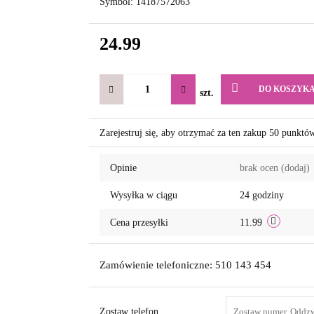
Symbol:
14187572063
24.99
DO KOSZYK
szt.
Zarejestruj się, aby otrzymać za ten zakup 50 punktó
Opinie
brak ocen
(dodaj)
Wysyłka w ciągu
24 godziny
Cena przesyłki
11.99
Zamówienie telefoniczne: 510 143 454
Zostaw telefon