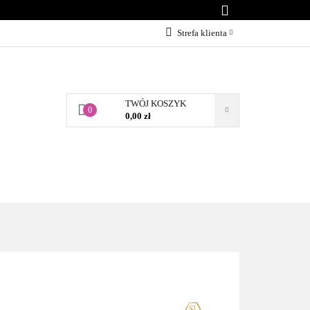
KONTAKT
Strefa klienta
Zaloguj się
Załóż konto
TWÓJ KOSZYK
Dodaj zgłoszenie
0
0,00 zł
Zgody cookies
BLOG
KONTAKT