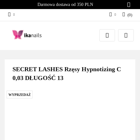
Darmowa dostawa od 350 PLN
(
0
)
Zaloguj się
Załóż konto
Dodaj zgłoszenie
Zgody cookies
SECRET LASHES Rzęsy Hypnotizing C
0,03 DŁUGOŚĆ 13
WYPRZEDAŻ