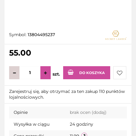
Symbol:
13804495237
55.00
DO KOSZYKA
szt.
Do
Zarejestruj się, aby otrzymać za ten zakup 110 punktów
lojalnościowych.
przecho
Opinie
brak ocen
(dodaj)
Wysyłka w ciągu
24 godziny
Cena przesyłki
11.99