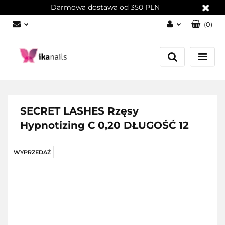
Darmowa dostawa od 350 PLN
(
0
)
Zaloguj się
Załóż konto
Dodaj zgłoszenie
Zgody cookies
SECRET LASHES Rzęsy
Hypnotizing C 0,20 DŁUGOŚĆ 12
WYPRZEDAŻ