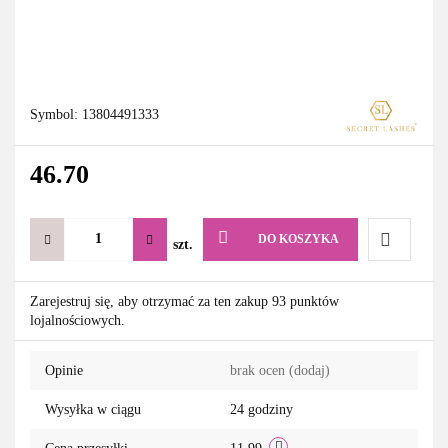
Symbol:
13804491333
46.70
DO KOSZYKA
szt.
Do
Zarejestruj się, aby otrzymać za ten zakup 93 punktów
lojalnościowych.
przechowa
Opinie
brak ocen
(dodaj)
Wysyłka w ciągu
24 godziny