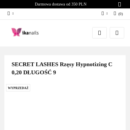
Darmowa dostawa od 350 PLN
(
0
)
Zaloguj się
Załóż konto
Dodaj zgłoszenie
Zgody cookies
SECRET LASHES Rzęsy Hypnotizing C
0,20 DŁUGOŚĆ 9
WYPRZEDAŻ