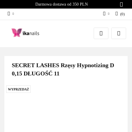
Darmowa dostawa od 350 PLN
(
0
)
Zaloguj się
Załóż konto
Dodaj zgłoszenie
Zgody cookies
SECRET LASHES Rzęsy Hypnotizing D
0,15 DŁUGOŚĆ 11
WYPRZEDAŻ