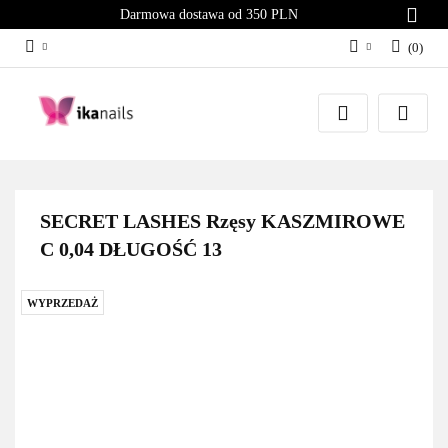
Darmowa dostawa od 350 PLN
(
0
)
Zaloguj się
Załóż konto
Dodaj zgłoszenie
Zgody cookies
SECRET LASHES Rzęsy KASZMIROWE
C 0,04 DŁUGOŚĆ 13
WYPRZEDAŻ