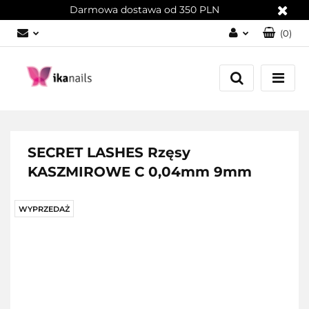
Darmowa dostawa od 350 PLN
(
0
)
Zaloguj się
Załóż konto
Dodaj zgłoszenie
Zgody cookies
SECRET LASHES Rzęsy
KASZMIROWE C 0,04mm 9mm
WYPRZEDAŻ