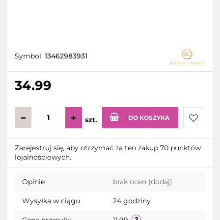
Symbol:
13462983931
34.99
DO KOSZYKA
szt.
Do
Zarejestruj się, aby otrzymać za ten zakup 70 punktów
lojalnościowych.
przecho
Opinie
brak ocen
(dodaj)
Wysyłka w ciągu
24 godziny
Cena przesyłki
11.99