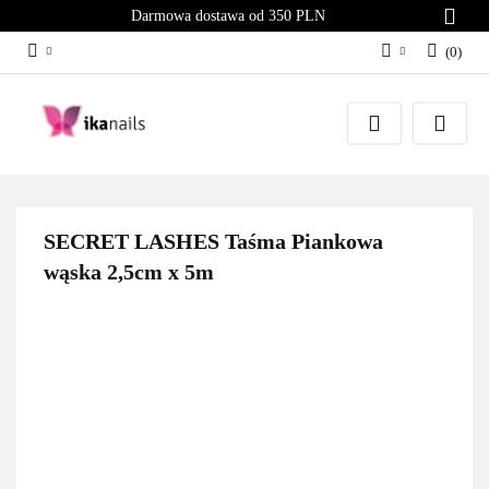
Darmowa dostawa od 350 PLN
(
0
)
Zaloguj się
Załóż konto
Dodaj zgłoszenie
Zgody cookies
SECRET LASHES Taśma Piankowa
wąska 2,5cm x 5m