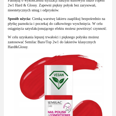
Pamiętaj o wykończeniu stylizacji naszym kultowym Bazo/Topem
2w1 Hard & Glossy. Zapewni piękny połysk bez zarysowań,
nieestetycznych smug i odprysków.
Sposób użycia:
Cienką warstwę lakieru zaaplikuj bezpośrednio na
płytkę paznokcia i poczekaj do całkowitego wyschnięcia. W celu
osiągnięcia satysfakcjonującego efektu możesz powtórzyć czynność.
W celu uzyskania lepszej trwałości i pięknego połysku możesz
zastosować Semilac Bazo/Top 2w1 do lakierów klasycznych
Hard&Glossy.