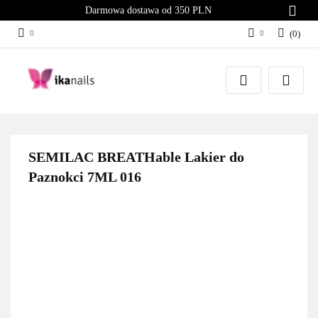
Darmowa dostawa od 350 PLN
(
0
)
Zaloguj się
Załóż konto
Dodaj zgłoszenie
Zgody cookies
SEMILAC BREATHable Lakier do
Paznokci 7ML 016