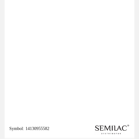
Symbol:
14130955582