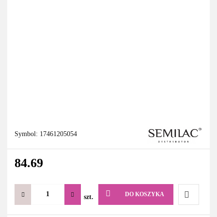
Symbol:
17461205054
84.69
DO KOSZYKA
szt.
Do