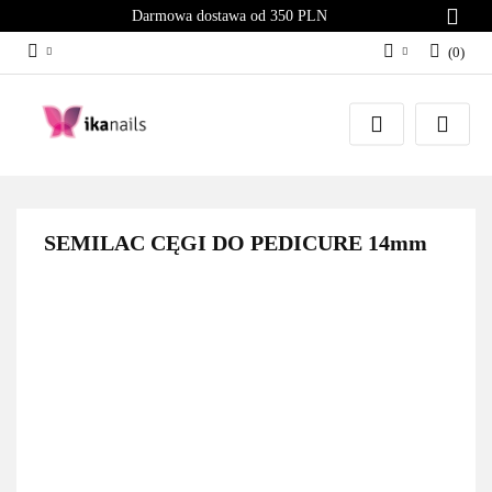
Darmowa dostawa od 350 PLN
(
0
)
Zaloguj się
Załóż konto
Dodaj zgłoszenie
Zgody cookies
SEMILAC CĘGI DO PEDICURE 14mm