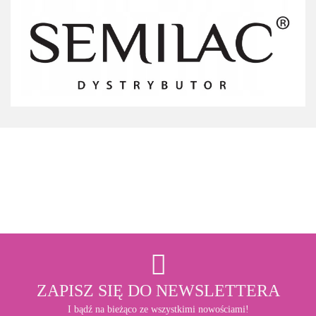
3M
ZAPISZ SIĘ DO NEWSLETTERA
I bądź na bieżąco ze wszystkimi nowościami!