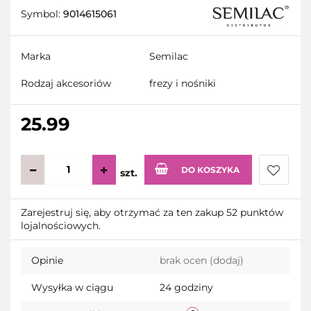
Symbol:
9014615061
Marka
Semilac
Rodzaj akcesoriów
frezy i nośniki
25.99
DO KOSZYKA
szt.
Do
Zarejestruj się, aby otrzymać za ten zakup 52 punktów
lojalnościowych.
przecho
Opinie
brak ocen
(dodaj)
Wysyłka w ciągu
24 godziny