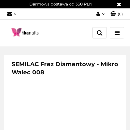
Darmowa dostawa od 350 PLN
(
0
)
Zaloguj się
Załóż konto
Dodaj zgłoszenie
Zgody cookies
SEMILAC Frez Diamentowy - Mikro
Walec 008