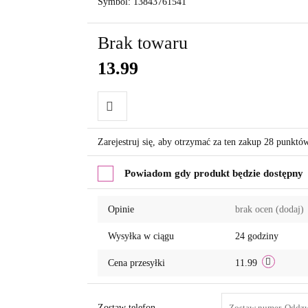
Symbol:
13843761541
Brak towaru
13.99
Do
Zarejestruj się, aby otrzymać za ten zakup 28 punktó
przechowalni
Powiadom gdy produkt będzie dostępny
Opinie
brak ocen
(dodaj)
Wysyłka w ciągu
24 godziny
Cena przesyłki
11.99
Zostaw telefon