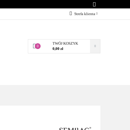
KONTAKT
Strefa klienta
Zaloguj się
Załóż konto
TWÓJ KOSZYK
Dodaj zgłoszenie
0
0,00 zł
Zgody cookies
BLOG
KONTAKT