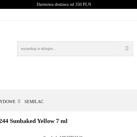
Darmowa dostawa od 350 PLN
PROMOCJE
NOWOŚCI
BESTSELLERY
BLOG
NOWOŚCI
BESTSELLERY
RYDOWE
SEMILAC
Sunbaked Yellow 7 ml