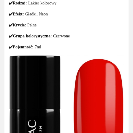
✔️Rodzaj:
Lakier kolorowy
✔️Efekt:
Gładki, Neon
✔️Krycie:
Pełne
✔️Grupa kolorystyczna:
Czerwone
✔️Pojemność:
7ml