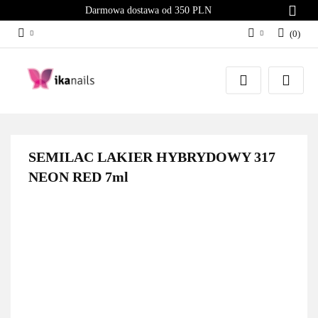
Darmowa dostawa od 350 PLN
(
0
)
Zaloguj się
Załóż konto
Dodaj zgłoszenie
Zgody cookies
SEMILAC LAKIER HYBRYDOWY 317
NEON RED 7ml