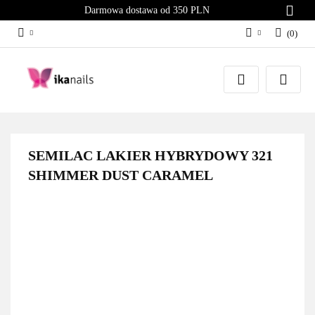
Darmowa dostawa od 350 PLN
(
0
)
Zaloguj się
Załóż konto
Dodaj zgłoszenie
Zgody cookies
SEMILAC LAKIER HYBRYDOWY 321
SHIMMER DUST CARAMEL