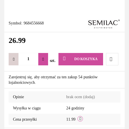
Symbol:
9684556668
26.99
DO KOSZYKA
szt.
Do
Zarejestruj się, aby otrzymać za ten zakup 54 punktów
lojalnościowych.
przechowa
Opinie
brak ocen
(dodaj)
Wysyłka w ciągu
24 godziny
Cena przesyłki
11.99