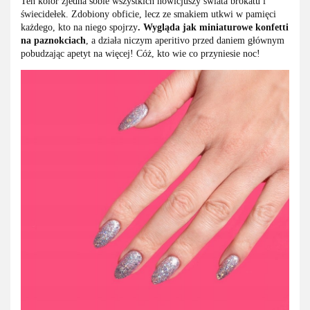
Ten kolor zjedna sobie wszystkich nowicjuszy świata brokatu i
świecidełek. Zdobiony obficie, lecz ze smakiem utkwi w pamięci
każdego, kto na niego spojrzy
. Wygląda jak miniaturowe konfetti
na paznokciach
, a działa niczym aperitivo przed daniem głównym
pobudzając apetyt na więcej! Cóż, kto wie co przyniesie noc!