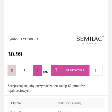
Symbol:
12993885531
30.99
DO KOSZYKA
szt.
Do
Zarejestruj się, aby otrzymać za ten zakup 62 punktów
lojalnościowych.
przechowa
Opinie
brak ocen
(dodaj)