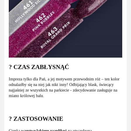
? CZAS ZABŁYSNĄĆ
Impreza tylko dla Pań, a jej motywem przewodnim róż – ten kolor
odnalazłby się na niej jak nikt inny! Odbijający blask, świecący
najjaśniej ze wszystkich na parkiecie - zdecydowanie zasługuje na
miano królowej balu.
? ZASTOSOWANIE
Cienką
warstwę lakieru zaaplikuj
na utwardzoną