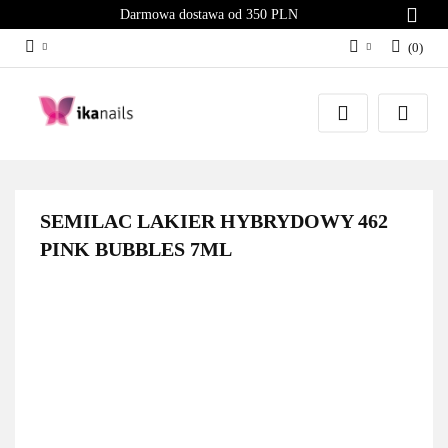
Darmowa dostawa od 350 PLN
(
0
)
Zaloguj się
Załóż konto
Dodaj zgłoszenie
Zgody cookies
SEMILAC LAKIER HYBRYDOWY 462
PINK BUBBLES 7ML