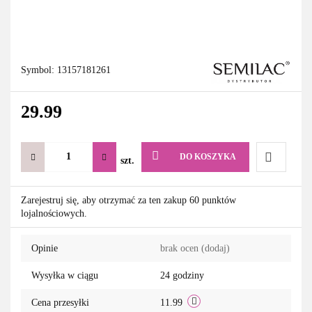
Symbol:
13157181261
29.99
DO KOSZYKA
szt.
Do
Zarejestruj się, aby otrzymać za ten zakup 60 punktów
lojalnościowych.
przechowa
Opinie
brak ocen
(dodaj)
Wysyłka w ciągu
24 godziny
Cena przesyłki
11.99