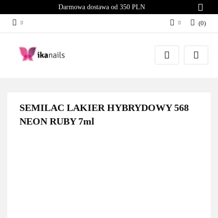
Darmowa dostawa od 350 PLN
(
0
)
Zaloguj się
Załóż konto
Dodaj zgłoszenie
Zgody cookies
SEMILAC LAKIER HYBRYDOWY 568
NEON RUBY 7ml