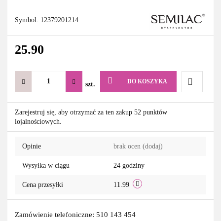
Symbol:
12379201214
25.90
DO KOSZYKA
szt.
Do
Zarejestruj się, aby otrzymać za ten zakup 52 punktów
lojalnościowych.
przechowa
Opinie
brak ocen
(dodaj)
Wysyłka w ciągu
24 godziny
Cena przesyłki
11.99
Zamówienie telefoniczne: 510 143 454