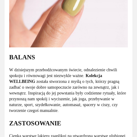
BALANS
W dzisiejszym przebodźcowanym świecie, odnalezienie chwili
spokoju i równowagi jest niezwykle ważne.
Kolekcja
WELLBEING
została stworzona z myślą o tych, którzy pragną
zadbać o swoje dobre samopoczucie zarówno na zewnątrz, jak i
wewnątrz. Inspiracją do jej powstania były codzienne rytuały, które
przynoszą nam spokój i wyciszenie, jak joga, przebywanie w
naturze, sport, szydełkowanie, automasaż, spacery w ciszy, czy
tworzenie czegoś manualnie.
ZASTOSOWANIE
Cienką warstwę lakieru zaaplikuj na utwardzoną warstwę ulubionej