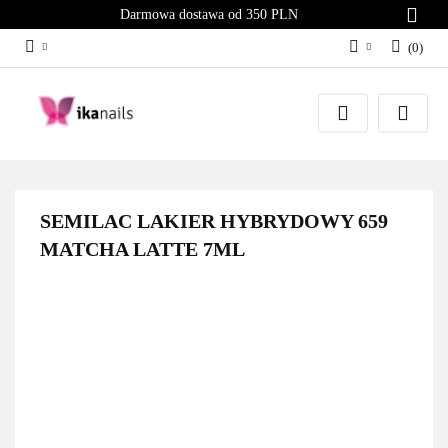
Darmowa dostawa od 350 PLN
(
0
)
Zaloguj się
Załóż konto
Dodaj zgłoszenie
Zgody cookies
SEMILAC LAKIER HYBRYDOWY 659
MATCHA LATTE 7ML