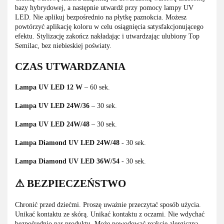
bazy hybrydowej, a następnie utwardź przy pomocy lampy UV
LED. Nie aplikuj bezpośrednio na płytkę paznokcia. Możesz
powtórzyć aplikację koloru w celu osiągnięcia satysfakcjonującego
efektu. Stylizację zakończ nakładając i utwardzając ulubiony Top
Semilac, bez niebieskiej poświaty.
CZAS UTWARDZANIA
Lampa UV LED 12 W
– 60 sek.
Lampa UV LED 24W/36
– 30 sek.
Lampa UV LED 24W/48
– 30 sek.
Lampa Diamond UV LED 24W/48
- 30 sek.
Lampa Diamond UV LED 36W/54
- 30 sek.
⚠ BEZPIECZEŃSTWO
Chronić przed dziećmi. Proszę uważnie przeczytać sposób użycia.
Unikać kontaktu ze skórą. Unikać kontaktu z oczami. Nie wdychać
bezpośrednio par produktu. Może powodować reakcję alergiczną.