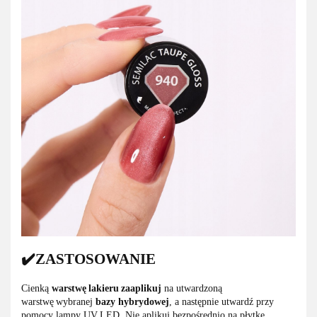
✔️ZASTOSOWANIE
Cienką
warstwę lakieru zaaplikuj
na utwardzoną
warstwę wybranej
bazy hybrydowej
, a następnie utwardź przy
pomocy lampy UV LED. Nie aplikuj bezpośrednio na płytkę