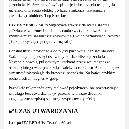
paznokcia. Możesz powtórzyć aplikację koloru w celu osiągnięcia
satysfakcjonującego efektu. Stylizację zakończ nakładając i
utwardzając ulubiony
Top Semilac
.
Lakiery z linii Gloss
to wyjątkowe efekty z delikatną srebrną
poświatą w zależności od kąta padania światła - sprawdź jak
szkliście mieni się każdy z kolorów na Twoich paznokciach, tworząc
gładką, połyskującą magnetyczną taflę!
Łopatkę ustaw prostopadle do płytki paznokcia, napisem do dołu.
Ważne, aby magnes był ustawiony bardzo blisko paznokcia.
Następnie powoli, pulsacyjnymi ruchami przesuwaj magnes w
stronę tylniego wału paznokcia. Należy to robić ostrożnie, a magnes
przesuwać równolegle do krawędzi paznokcia. Na końcu szybkim
ruchem odsuń magnes w górę.
Paznokcie rekomendujemy malować pojedynczo, nie pozostawiając
ich długo bez utwardzenia (w przeciwnym razie drobinki
magnetyczne rozpłyną się tracąc wypracowany efekt)
✔️CZAS UTWARDZANIA
Lampa UV LED 6 W Travel -
60 sek.