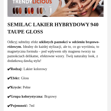
SEMILAC LAKIER HYBRYDOWY 940
TAUPE GLOSS
Odkryj subtelny efekt
szklistych paznokci w odcieniu brązowo-
różowym.
Idealny do każdej stylizacji, ale to, co go wyróżnia, to
magnetyczna formuła – pod wpływem siły magnesu tworzy na
paznokciach delikatne, efektowne wzory. Twój naturalny look, z
dodatkową dawką stylu!
✔️Rodzaj:
Lakier kolorowy
✔️Efekt:
Gloss
✔️Krycie:
Pełne
✔️Grupa kolorystyczna:
Brązowy
✔️Pojemność:
7ml