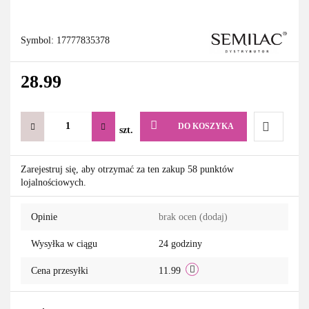
Symbol:
17777835378
28.99
DO KOSZYKA
szt.
Do
Zarejestruj się, aby otrzymać za ten zakup 58 punktów
lojalnościowych.
przechowa
Opinie
brak ocen
(dodaj)
Wysyłka w ciągu
24 godziny
Cena przesyłki
11.99