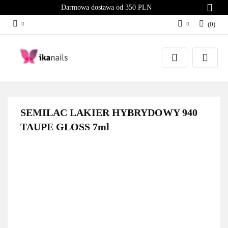
Darmowa dostawa od 350 PLN
(
0
)
Zaloguj się
Załóż konto
Dodaj zgłoszenie
Zgody cookies
SEMILAC LAKIER HYBRYDOWY 940
TAUPE GLOSS 7ml