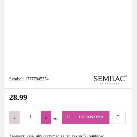
Symbol:
17777845354
28.99
DO KOSZYKA
szt.
Do
Zarejestruj się, aby otrzymać za ten zakup 58 punktów