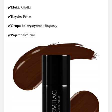
✔️Efekt:
Gładki
✔️Krycie:
Pełne
✔️Grupa kolorystyczna:
Brązowy
✔️Pojemność:
7ml