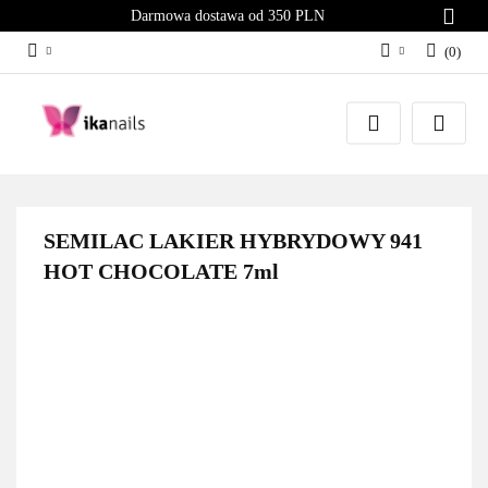
Darmowa dostawa od 350 PLN
(
0
)
Zaloguj się
Załóż konto
Dodaj zgłoszenie
Zgody cookies
SEMILAC LAKIER HYBRYDOWY 941
HOT CHOCOLATE 7ml