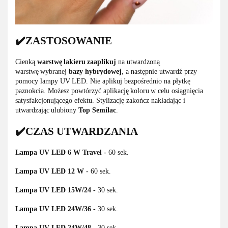
✔️ZASTOSOWANIE
Cienką
warstwę lakieru zaaplikuj
na utwardzoną
warstwę wybranej
bazy hybrydowej
, a następnie utwardź przy
pomocy lampy UV LED. Nie aplikuj bezpośrednio na płytkę
paznokcia. Możesz powtórzyć aplikację koloru w celu osiągnięcia
satysfakcjonującego efektu. Stylizację zakończ nakładając i
utwardzając ulubiony
Top Semilac
.
✔️CZAS UTWARDZANIA
Lampa UV LED 6 W Travel -
60 sek.
Lampa UV LED 12 W -
60 sek.
Lampa UV LED 15W/24 -
30 sek.
Lampa UV LED 24W/36
-
30 sek.
Lampa UV LED 24W/48 -
30 sek.