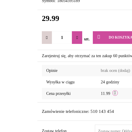
Symbol:
18054595189
29.99
DO KOSZYK
szt.
Zarejestruj się, aby otrzymać za ten zakup 60 punktó
Opinie
brak ocen
(dodaj)
Wysyłka w ciągu
24 godziny
Cena przesyłki
11.99
Zamówienie telefoniczne: 510 143 454
Zostaw telefon