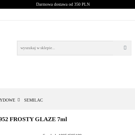
Darmowa dostawa od 350 PLN
PROMOCJE
NOWOŚCI
BESTSELLERY
BLOG
NOWOŚCI
BESTSELLERY
RYDOWE
SEMILAC
52 FROSTY GLAZE 7ml