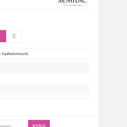
A
Do
w lojalnościowych.
przechowalni
WYŚLIJ