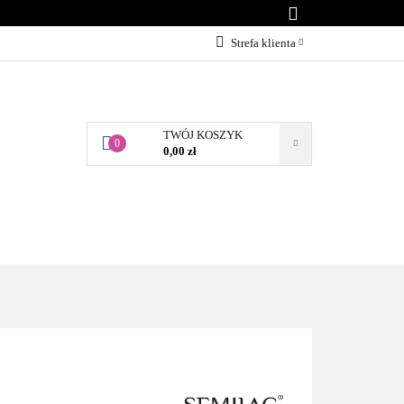
KONTAKT
Strefa klienta
Zaloguj się
Załóż konto
TWÓJ KOSZYK
Dodaj zgłoszenie
0
0,00 zł
Zgody cookies
BLOG
KONTAKT