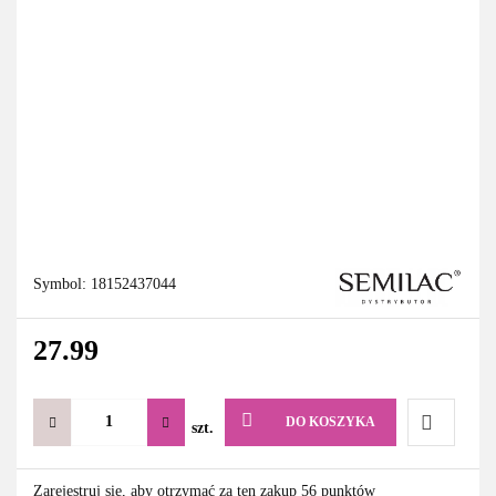
Symbol:
18152437044
27.99
DO KOSZYKA
szt.
Do
Zarejestruj się, aby otrzymać za ten zakup 56 punktów