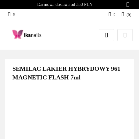
Darmowa dostawa od 350 PLN
(
0
)
Zaloguj się
Załóż konto
Dodaj zgłoszenie
Zgody cookies
SEMILAC LAKIER HYBRYDOWY 961
MAGNETIC FLASH 7ml