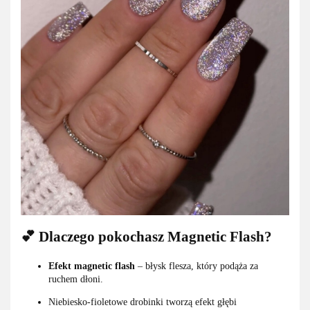
💕 Dlaczego pokochasz Magnetic Flash?
Efekt
magnetic
flash
– błysk flesza, który podąża za
ruchem dłoni.
Niebiesko-fioletowe drobinki tworzą efekt głębi