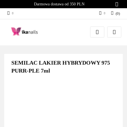
Darmowa dostawa od 350 PLN
(
0
)
Zaloguj się
Załóż konto
Dodaj zgłoszenie
Zgody cookies
SEMILAC LAKIER HYBRYDOWY 975
PURR-PLE 7ml