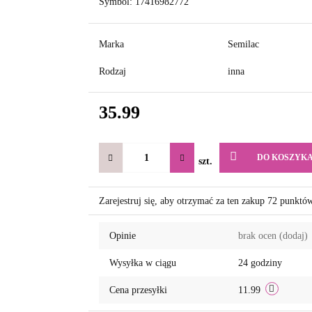
Symbol:
17416982772
Marka
Semilac
Rodzaj
inna
35.99
DO KOSZYK
szt.
Zarejestruj się, aby otrzymać za ten zakup 72 punktó
Opinie
brak ocen
(dodaj)
Wysyłka w ciągu
24 godziny
Cena przesyłki
11.99