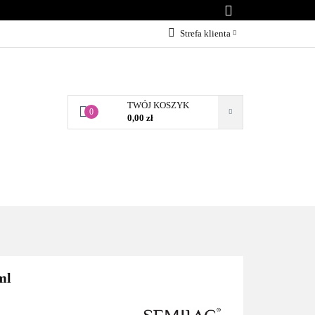
KONTAKT
Strefa klienta
Zaloguj się
Załóż konto
TWÓJ KOSZYK
Dodaj zgłoszenie
0
0,00 zł
Zgody cookies
BLOG
KONTAKT
ml