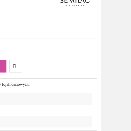
A
Do
w lojalnościowych.
przechowalni