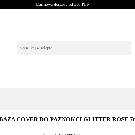
Darmowa dostawa od 350 PLN
PROMOCJE
NOWOŚCI
BESTSELLERY
BLOG
NOWOŚCI
BESTSELLERY
AZA COVER DO PAZNOKCI GLITTER ROSE 7