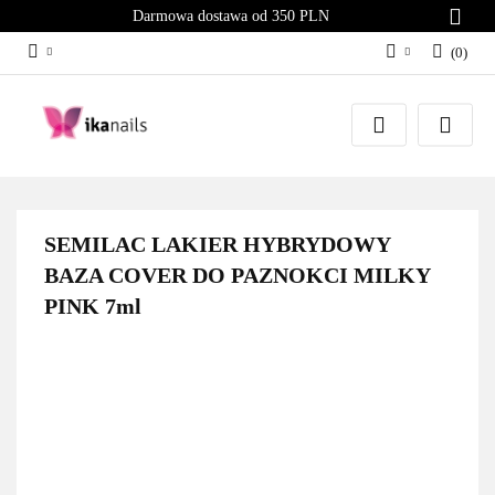
Darmowa dostawa od 350 PLN
(
0
)
Zaloguj się
Załóż konto
Dodaj zgłoszenie
Zgody cookies
SEMILAC LAKIER HYBRYDOWY
BAZA COVER DO PAZNOKCI MILKY
PINK 7ml