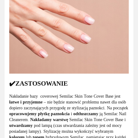
✔️ZASTOSOWANIE
Nakładanie bazy coverowej Semilac Skin Tone Cover Base jest
łatwe i przyjemne
– nie będzie stanowić problemu nawet dla osób
dopiero zaczynających przygodę ze stylizacją paznokci. Na początek
opracowujemy płytkę paznokcia
i
odtłuszczamy
ją Semilac Nail
Cleanerem.
Nakładamy warstwę
Semilac Skin Tone Cover Base i
utwardzamy
pod lampą (czas utwardzania zależny jest od mocy
posiadanej lampy). Stylizację można wykończyć wybranym
kolorem
lub
topem
hybrydowym Semilac, pamiętając przy każdej